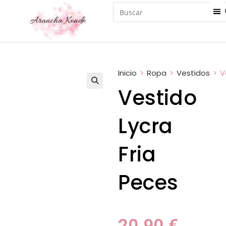
Inicio
>
Ropa
>
Vestidos
>
V
Vestido
Lycra
Fria
Peces
20.90
€