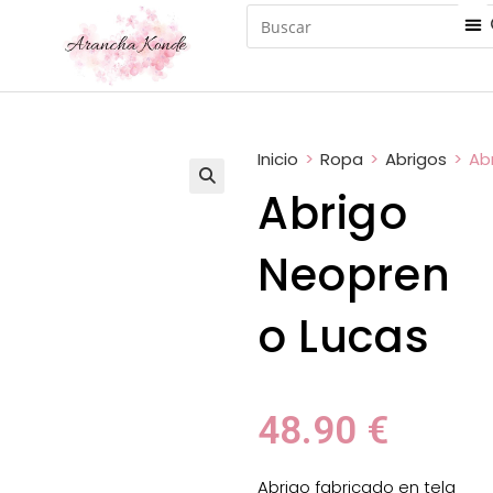
Inicio
>
Ropa
>
Abrigos
>
Ab
Abrigo
Neopren
o Lucas
48.90
€
Abrigo fabricado en tela