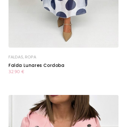
FALDAS
ROPA
,
Falda Lunares Cordoba
32.90
€