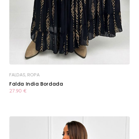
FALDAS
ROPA
,
Falda India Bordada
27.90
€