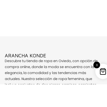
ARANCHA KONDE
Descubre tu tienda de ropa en Oviedo, con opción de
0
compra online, donde la moda se encuentra con la
elegancia, la comodidad y las tendencias más
actuales. Nuestra selección de ropa femenina, que
incluye conjuntos de dos piezas, camisas, camisetas,
pantalones, sudaderas, complementos, perfumes Yara
y mucho más, está diseñada para reinventar tu estilo y
acompañarte en cada paso de tu viaje por el mundo