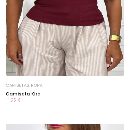
CAMISETAS
ROPA
,
Camiseta Kira
11.95
€