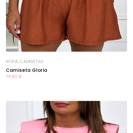
ROPA
CAMISETAS
,
Camiseta Gloria
14.90
€