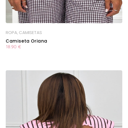
ROPA
CAMISETAS
,
Camiseta Oriana
18.90
€