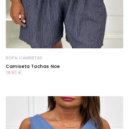
ROPA
CAMISETAS
,
Camiseta Tachas Noe
18.90
€