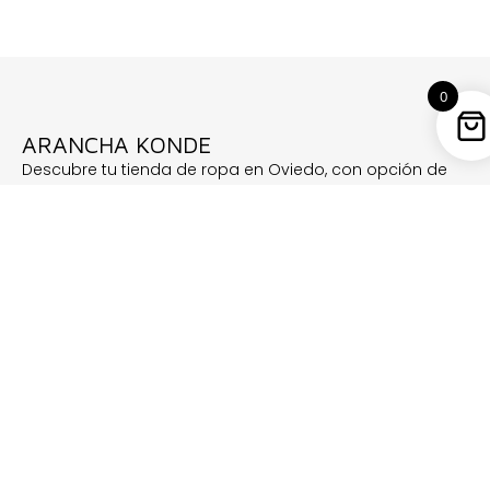
0
ARANCHA KONDE
Descubre tu tienda de ropa en Oviedo, con opción de
compra online, donde la moda se encuentra con la
elegancia, la comodidad y las tendencias más
actuales. Nuestra selección de ropa femenina, que
incluye conjuntos de dos piezas, camisas, camisetas,
pantalones, sudaderas, complementos, perfumes Yara
y mucho más, está diseñada para reinventar tu estilo y
acompañarte en cada paso de tu viaje por el mundo
de la moda.