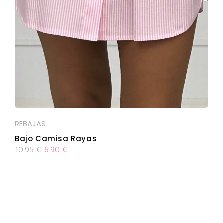
REBAJAS
Bajo Camisa Rayas
10.95
€
6.90
€