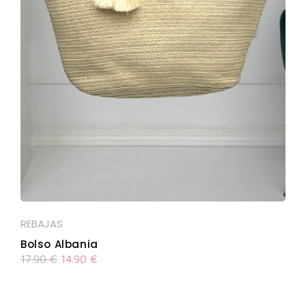
REBAJAS
Bolso Albania
17.90
€
14.90
€