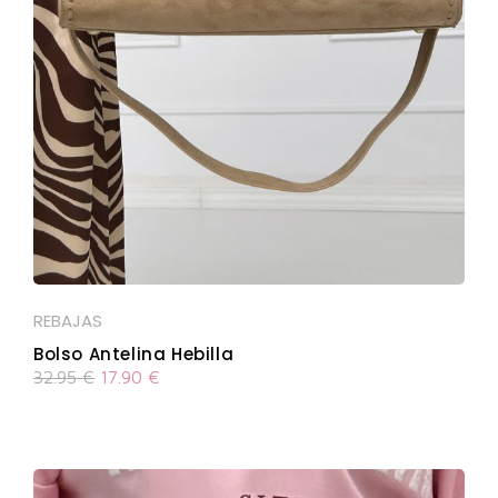
REBAJAS
Bolso Antelina Hebilla
32.95
€
17.90
€