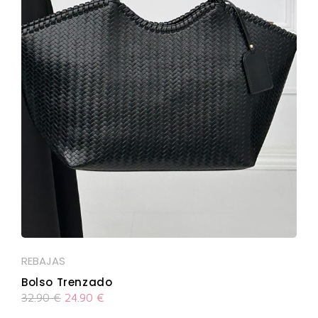
REBAJAS
Bolso Trenzado
32.90
€
24.90
€