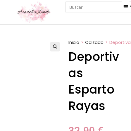
Inicio
>
Calzado
>
Deportiva
Deportiv
as
Esparto
Rayas
32.90
€