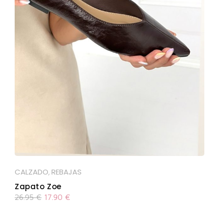
CALZADO
REBAJAS
,
Zapato Zoe
26.95
€
17.90
€