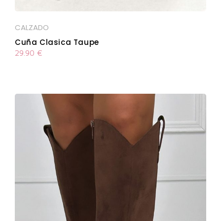
CALZADO
Cuña Clasica Taupe
29.90
€