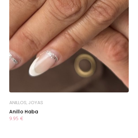
ANILLOS
JOYAS
,
Anillo Haba
9.95
€