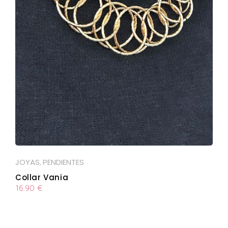
JOYAS
PENDIENTES
,
Collar Vania
16.90
€