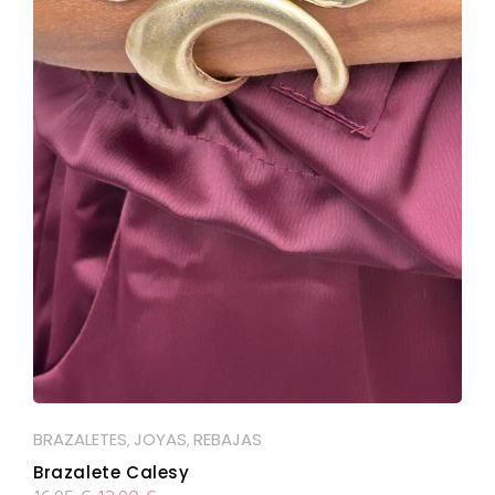
BRAZALETES
JOYAS
REBAJAS
,
,
Brazalete Calesy