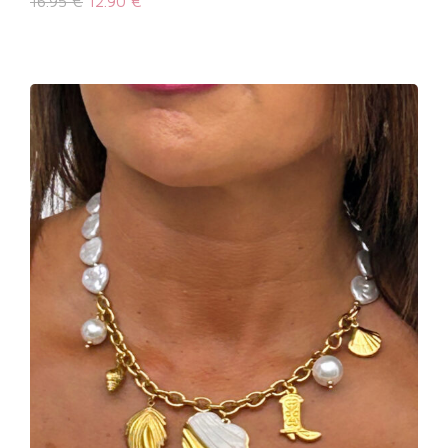
16.95
€
12.90
€