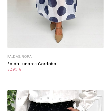
FALDAS
ROPA
,
Falda Lunares Cordoba
32.90
€