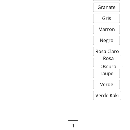
Granate
Gris
Marron
Negro
Rosa Claro
Rosa
Oscuro
Taupe
Verde
Verde Kaki