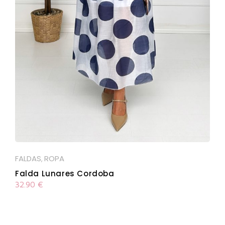
FALDAS
ROPA
,
Falda Lunares Cordoba
32.90
€