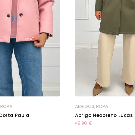
ROPA
ABRIGOS
ROPA
,
,
Corta Paula
Abrigo Neopreno Lucas
48.90
€