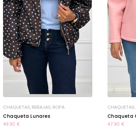
CHAQUETAS
REBAJAS
ROPA
CHAQUETAS
,
,
Chaqueta Lunares
Chaqueta 
49.90
€
47.90
€