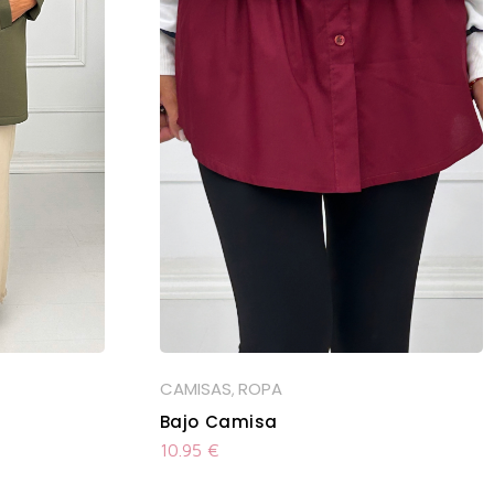
CAMISAS
ROPA
,
Bajo Camisa
10.95
€