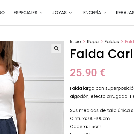
DO
ESPECIALES
JOYAS
LENCERÍA
REBAJA
Inicio
>
Ropa
>
Faldas
>
Fal
Falda Car
25.90
€
Falda larga con superposición
algodón, efecto arrugado. Ti
Sus medidas de talla única s
Cintura: 60-100cm
Cadera: 115cm