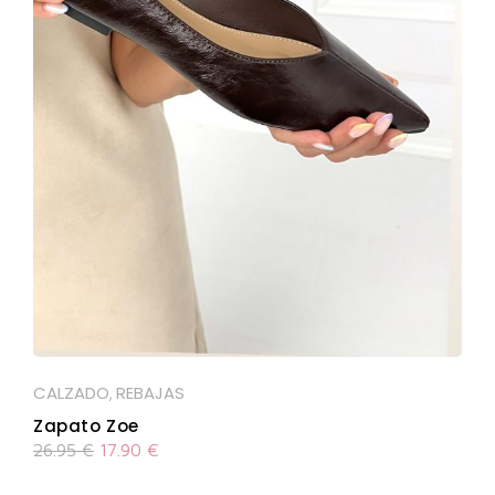
CALZADO
REBAJAS
,
Zapato Zoe
26.95
€
17.90
€