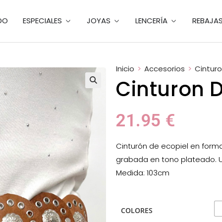
DO
ESPECIALES
JOYAS
LENCERÍA
REBAJA
Inicio
>
Accesorios
>
Cintur
Cinturon 
21.95
€
Cinturón de ecopiel en forma
grabada en tono plateado. 
Medida: 103cm
COLORES