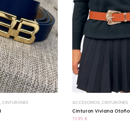
S
CINTURONES
ACCESORIOS
CINTURONES
,
,
B
Cinturon Viviana Otoño
13.95
€